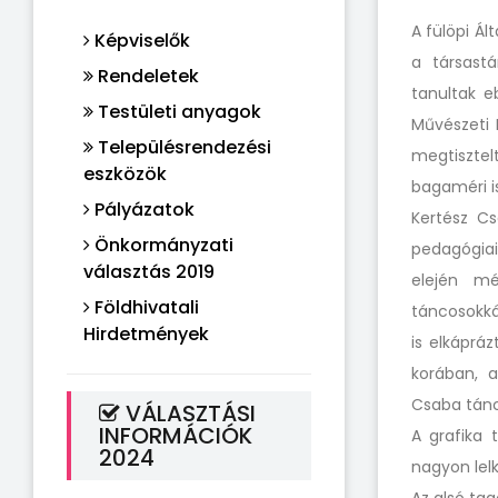
A fülöpi Á
Képviselők
a társast
Rendeletek
tanultak e
Testületi anyagok
Művészeti 
Településrendezési
megtiszte
eszközök
bagaméri is
Pályázatok
Kertész C
Önkormányzati
pedagógia
választás 2019
elején mé
Földhivatali
táncosokká
Hirdetmények
is elkáprá
korában, 
Csaba tán
VÁLASZTÁSI
INFORMÁCIÓK
A grafika 
2024
nagyon lel