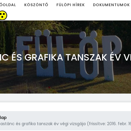
ŐOLDAL
KÖSZÖNTŐ
FÜLÖPI HÍREK
DOKUMENTUMOK
C ÉS GRAFIKA TANSZAK ÉV V
lap
astánc és grafika tanszak év végi vizsgája (frissítve: 2016. febr. 16