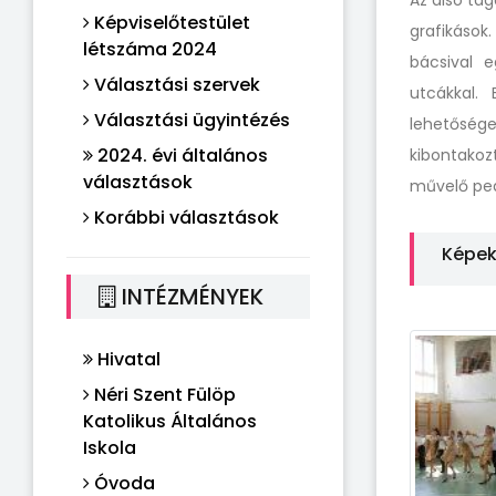
Az alsó ta
Képviselőtestület
grafikások
létszáma 2024
bácsival e
Választási szervek
utcákkal.
Választási ügyintézés
lehetőség
2024. évi általános
kibontakoz
választások
művelő peda
Korábbi választások
Képe
INTÉZMÉNYEK
Hivatal
Néri Szent Fülöp
Katolikus Általános
Iskola
Óvoda