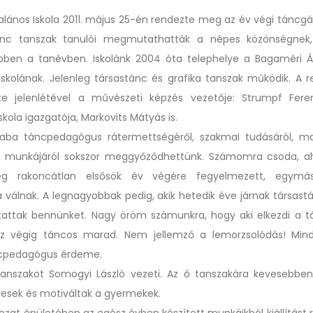
ltalános Iskola 2011. május 25-én rendezte meg az év végi táncgá
ánc tanszak tanulói megmutathatták a népes közönségnek
bben a tanévben. Iskolánk 2004 óta telephelye a Bagaméri Á
Iskolának. Jelenleg társastánc és grafika tanszak működik. A 
lte jelenlétével a művészeti képzés vezetője: Strumpf Fer
kola igazgatója, Markovits Mátyás is.
saba táncpedagógus rátermettségéről, szakmai tudásáról, ma
i munkájáról sokszor meggyőződhettünk. Számomra csoda, a
g rakoncátlan elsősök év végére fegyelmezett, egymás
 válnak. A legnagyobbak pedig, akik hetedik éve járnak társast
ztattak bennünket. Nagy öröm számunkra, hogy aki elkezdi a t
az végig táncos marad. Nem jellemző a lemorzsolódás! Mind
cpedagógus érdeme.
tanszakot Somogyi László vezeti. Az ő tanszakára kevesebben
kesek és motiváltak a gyermekek.