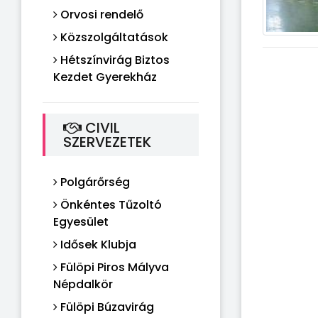
Orvosi rendelő
Közszolgáltatások
Hétszínvirág Biztos
Kezdet Gyerekház
CIVIL
SZERVEZETEK
Polgárőrség
Önkéntes Tűzoltó
Egyesület
Idősek Klubja
Fülöpi Piros Mályva
Népdalkör
Fülöpi Búzavirág