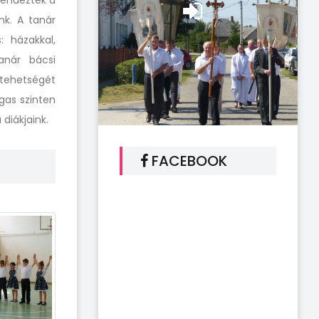
rendeztek a
nk. A tanár
: házakkal,
anár bácsi
tehetségét
gas szinten
diákjaink.
FACEBOOK