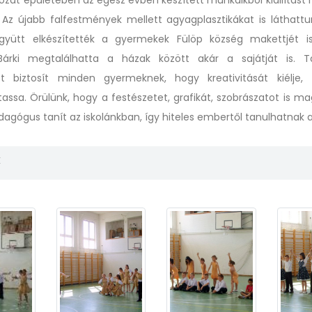
gozat épületében az egész évben készített munkáikból kiállítást 
. Az újabb falfestmények mellett agyagplasztikákat is láthattu
gyütt elkészítették a gyermekek Fülöp község makettjét is
 Bárki megtalálhatta a házak között akár a sajátját is. T
et biztosít minden gyermeknek, hogy kreativitását kiélje, 
tassa. Örülünk, hogy a festészetet, grafikát, szobrászatot is ma
gógus tanít az iskolánkban, így hiteles embertől tanulhatnak a 
k