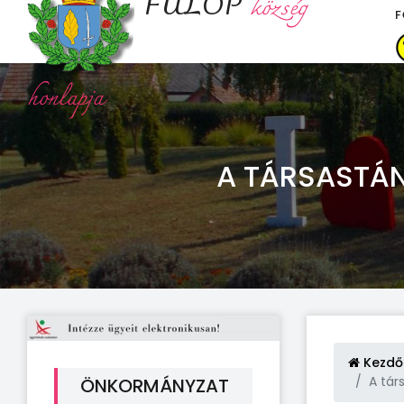
FÜLÖP
község
F
honlapja
A TÁRSASTÁN
Kezdő
A társ
ÖNKORMÁNYZAT