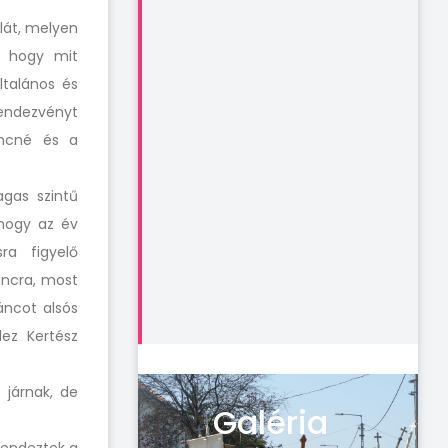
lát, melyen
, hogy mit
ltalános és
rendezvényt
encné és a
gas szintű
hogy az év
ra figyelő
áncra, most
áncot alsós
ez Kertész
 járnak, de
Galéria