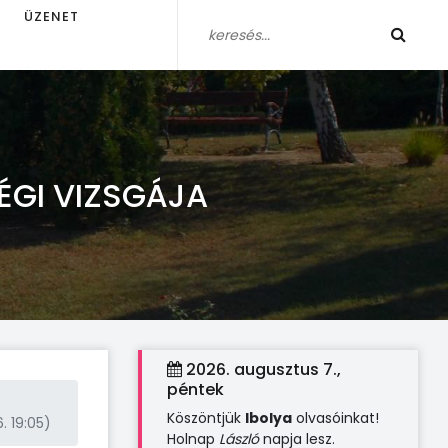
ÜZENET
ÉGI VIZSGÁJA
2026. augusztus 7.,
péntek
Köszöntjük
Ibolya
olvasóinkat!
. 19:05)
Holnap
László
napja lesz.