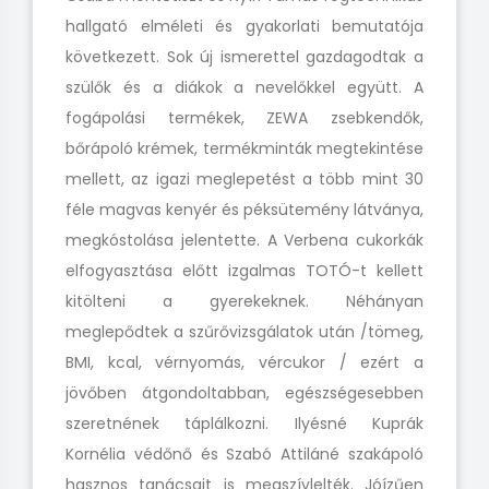
hallgató elméleti és gyakorlati bemutatója
következett. Sok új ismerettel gazdagodtak a
szülők és a diákok a nevelőkkel együtt. A
fogápolási termékek, ZEWA zsebkendők,
bőrápoló krémek, termékminták megtekintése
mellett, az igazi meglepetést a több mint 30
féle magvas kenyér és péksütemény látványa,
megkóstolása jelentette. A Verbena cukorkák
elfogyasztása előtt izgalmas TOTÓ-t kellett
kitölteni a gyerekeknek. Néhányan
meglepődtek a szűrővizsgálatok után /tömeg,
BMI, kcal, vérnyomás, vércukor / ezért a
jövőben átgondoltabban, egészségesebben
szeretnének táplálkozni. Ilyésné Kuprák
Kornélia védőnő és Szabó Attiláné szakápoló
hasznos tanácsait is megszívlelték. Jóízűen