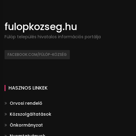
fulopkozseg.hu
Fülöp település hivatalos információs portálja
FACEBOOK.COM/FÜLÖP-KÖZSÉG
HASZNOS LINKEK
Orvosi rendelő
Közszolgáltatások
Önkormányzat