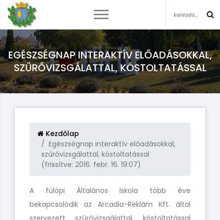
EGÉSZSÉGNAP INTERAKTÍV ELŐADÁSOKKAL,
SZŰRŐVIZSGÁLATTAL, KÓSTOLTATÁSSAL
Kezdőlap
Egészségnap interaktív előadásokkal,
szűrővizsgálattal, kóstoltatással
(frissítve: 2016. febr. 16. 19:07)
A fülöpi Általános Iskola több éve
bekapcsolódik az Arcadia-Reklám Kft. által
szervezett szűrővizsgálattal, kóstoltatással