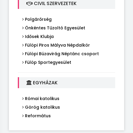
CIVIL SZERVEZETEK
Polgárőrség
Önkéntes Tűzoltó Egyesület
Idősek Klubja
Fülöpi Piros Mályva Népdalkör
Fülöpi Búzavirág Néptánc csoport
Fülöp Sportegyesület
EGYHÁZAK
Római katolikus
Görög katolikus
Református