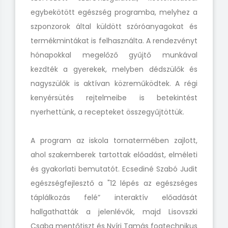
egybekötött egészség programba, melyhez a
szponzorok által küldött szóróanyagokat és
termékmintákat is felhasználta. A rendezvényt
hónapokkal megelőző gyűjtő munkával
kezdték a gyerekek, melyben dédszülők és
nagyszülők is aktívan közreműködtek. A régi
kenyérsütés rejtelmeibe is betekintést
nyerhettünk, a recepteket összegyűjtöttük.
A program az iskola tornatermében zajlott,
ahol szakemberek tartottak előadást, elméleti
és gyakorlati bemutatót. Ecsediné Szabó Judit
egészségfejlesztő a "12 lépés az egészséges
táplálkozás felé” interaktív előadását
hallgathatták a jelenlévők, majd Lisovszki
Csaba mentőtiszt és Nyíri Tamás fogtechnikus