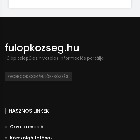
fulopkozseg.hu
Fülöp település hivatalos információs portálja
FACEBOOK.COM/FÜLÖP-KÖZSÉG
HASZNOS LINKEK
Orvosi rendelő
Közszolgáltatások