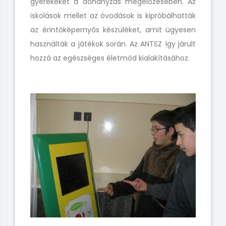
gyerekeket a dohányzás megelőzésében. Az
iskolások mellet az óvodások is kipróbálhatták
az érintőképernyős készüléket, amit ügyesen
használták a játékok során. Az ANTSZ így járult
hozzá az egészséges életmód kialakításához.