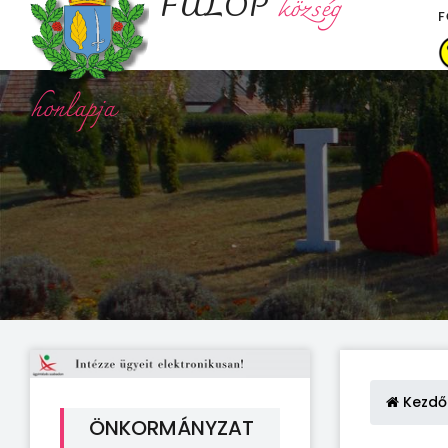
FÜLÖP
község
F
honlapja
Kezdő
ÖNKORMÁNYZAT