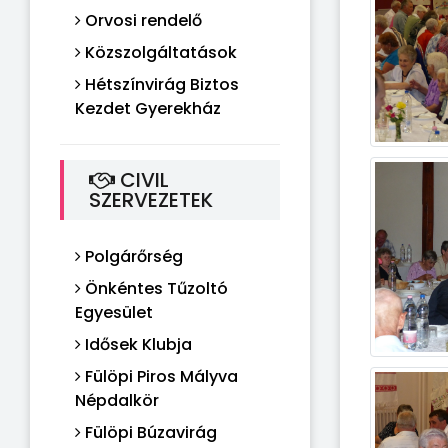
Orvosi rendelő
Közszolgáltatások
Hétszínvirág Biztos
Kezdet Gyerekház
CIVIL
SZERVEZETEK
Polgárőrség
Önkéntes Tűzoltó
Egyesület
Idősek Klubja
Fülöpi Piros Mályva
Népdalkör
Fülöpi Búzavirág