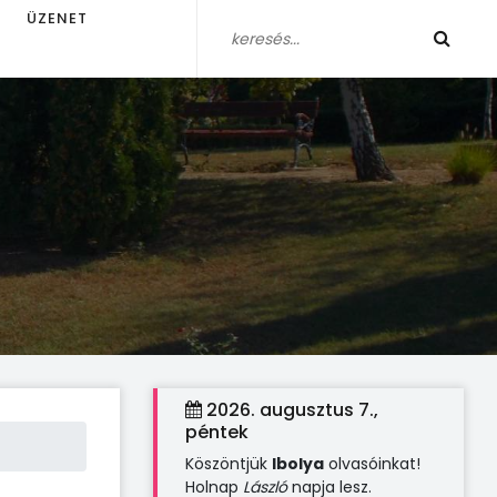
ÜZENET
2026. augusztus 7.,
péntek
Köszöntjük
Ibolya
olvasóinkat!
Holnap
László
napja lesz.