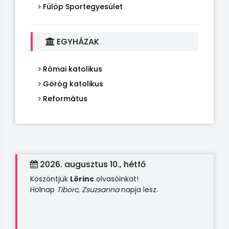
Fülöp Sportegyesület
EGYHÁZAK
Római katolikus
Görög katolikus
Református
2026. augusztus 10., hétfő
Köszöntjük
Lörinc
olvasóinkat!
Holnap
Tiborc, Zsuzsanna
napja lesz.