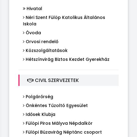
Hivatal
Néri Szent Fülöp Katolikus Általános
Iskola
Óvoda
Orvosi rendelő
Közszolgáltatások
Hétszínvirág Biztos Kezdet Gyerekház
CIVIL SZERVEZETEK
Polgárőrség
Önkéntes Tűzoltó Egyesület
Idősek Klubja
Fülöpi Piros Mályva Népdalkör
Fülöpi Búzavirág Néptánc csoport