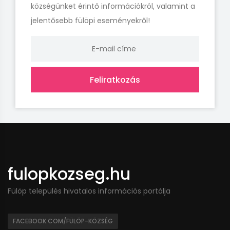
községünket érintő információkról, valamint a
jelentősebb fülöpi eseményekről!
Feliratkozás
fulopkozseg.hu
Fülöp település hivatalos információs portálja
FACEBOOK.COM/FÜLÖP-KÖZSÉG